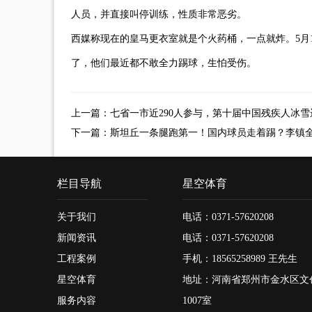
人员，并直接叫停训练，性质非常恶劣。
西媒称现在的皇马更衣室就是个火药桶，一点就炸。5月
了，他们最近都不敢全力踢球，生怕受伤。
上一篇：
七省一市近290人参与，第十届中国残疾人冰
下一篇：
斯坦丘一条腿跑第一！国内球员走着踢？李镇全
栏目导航
星空体育
关于我们
电话：0371-57620208
新闻资讯
电话：0371-57620208
工程案例
手机：18565258989 王先生
星空体育
地址：河南省郑州市金水区文创
服务内容
1007室