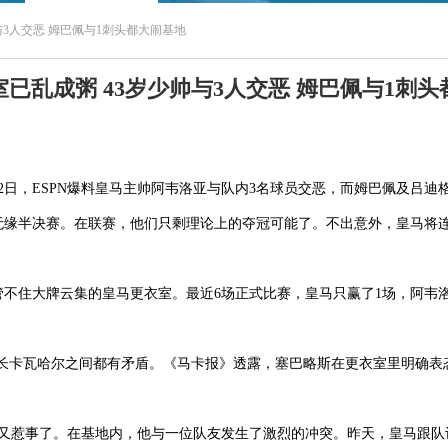
与3人交恶 姆巴佩与1刺头都大闹基地
已乱成粥 43岁少帅与3人交恶 姆巴佩与1刺
2日，ESPN爆料皇马主帅阿韦洛亚与队内3名球员交恶，而姆巴佩及吕迪
无缘半决赛。在联赛，他们只剩理论上的夺冠可能了。不出意外，皇马将连
管不住大牌云集的皇马更衣室。最近6场正式比赛，皇马只赢了1场，阿韦
队长卡瓦哈尔之间都有矛盾。《马卡报》透露，塞巴略斯在更衣室里明确表
近又惹事了。在基地内，他与一位队友发生了激烈的冲突。昨天，皇马跟