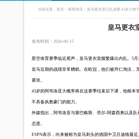
当前位置：
首页
>
新闻资讯
>
皇马更衣室已乱成粥 43岁少帅
皇马更衣室
发布时间：2026-06-15
星空体育赛季临近尾声，皇马更衣室频繁爆出内乱。5月
皇马近期的战绩非常糟糕。在欧冠，他们被拜仁淘汰，
紧张。
43岁的阿韦洛亚大概率将在这赛季结束后下课，他根本
不具备执教豪门的能力。
外媒指出，阿韦洛亚与塞巴略斯、劳尔-阿森西奥以及
态度。
ESPN表示，向来被称为皇马刺头的德国中卫吕迪格最