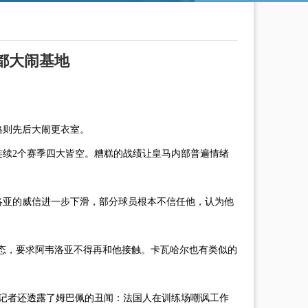
头都大闹基地
格则先后大闹更衣室。
续2个赛季四大皆空。糟糕的战绩让皇马内部普遍情绪
洛亚的威信进一步下滑，部分球员根本不信任他，认为他
态，要求阿韦洛亚不得再和他接触。卡瓦哈尔也有类似的
队记者还透露了姆巴佩的丑闻：法国人在训练场嘲讽工作