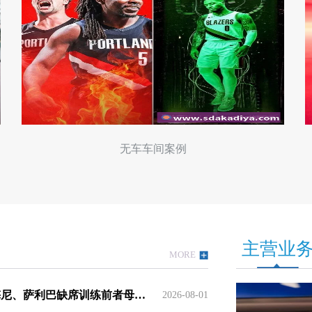
星空体育
主营业
MORE
记者拉比奥、于帕、楚阿梅尼、萨利巴缺席训练前者母亲探班扑空
2026-08-01