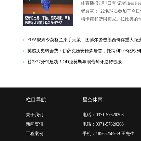
体育播报7月7日宣 记者Ilies
者透露：“22名球员参加了今
梅卡诺和楚阿梅尼。拉比奥的母
FIFA规则令英格兰束手无策，图赫尔警告墨西哥存重大隐
英超历史转会费：伊萨克压安德森居首，托纳利1.08亿欧列
替补27分钟建功！OD拉莫斯导演葡萄牙逆转晋级
栏目导航
星空体育
关于我们
电话：0371-57620208
新闻资讯
电话：0371-57620208
工程案例
手机：18565258989 王先生